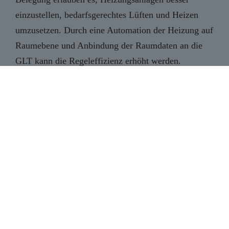
einzustellen, bedarfsgerechtes Lüften und Heizen
umzusetzen. Durch eine Automation der Heizung auf
Raumebene und Anbindung der Raumdaten an die
GLT kann die Regeleffizienz erhöht werden.
Datenschnittstellen zu Drittanbietern von
Gebäudeautomationssoftware erlauben die
Anbindung KI und Prognosebasierter
Optimierungen. Auf der Basis von Raumklimadaten
können Ineffizienzen in der Isolierung und/oder
Belüftung identifiziert und zielgerichtete bauliche
Optimierungen eingeleitet werden.